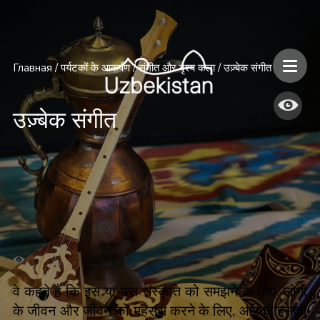
Главная
/
पर्यटकों के आकर्षण
/
संगीत और दृश्य कला
/
उज़्बेक संगीत
उज़्बेक संगीत
वे कहते हैं कि इस या उस संस्कृति को समझने के लिए
,
लोगों
के जीवन और जीवन को महसूस करने के लिए
,
आपको इसकी