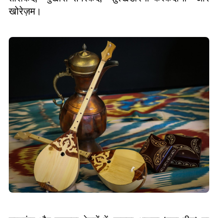
खोरेज़म।