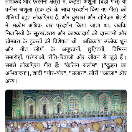
ताशकंद और फ़रगना क्षेत्रों में
,
कट्टा
-
अशुला
(
बड़ा गीत
)
या
पनीस
-
अशुला
(
एक ट्रे के साथ प्रदर्शन किए गए गीत
)
की
शैलियाँ बहुत लोकप्रिय हैं
,
और बुखारा और खोरेज़म क्षेत्रों
में
,
मक़ोम अधिक बार प्रदर्शन किया जाता था
,
जबकि
निवासियों के सुरखंडराय और काश्कादार्य को दास्तानों और
डोमबरा के टुकड़ों की विशेषता थी। अधिकांश उज़्बेक धुन
और गीत लोगों के अनुष्ठानों
,
छुट्टियों
,
विभिन्न
समारोहों
,
परंपराओं
,
रीति
-
रिवाजों और जीवन से जुड़े हैं।
सबसे लोकप्रिय गीत हैं
: "
केलिन सलोम
" ("
दुल्हन का
अभिवादन
"),
शादी
"
योर
-
योर
", "
उलान
",
लोरी
"
अल्ला
"
और
अन्य।