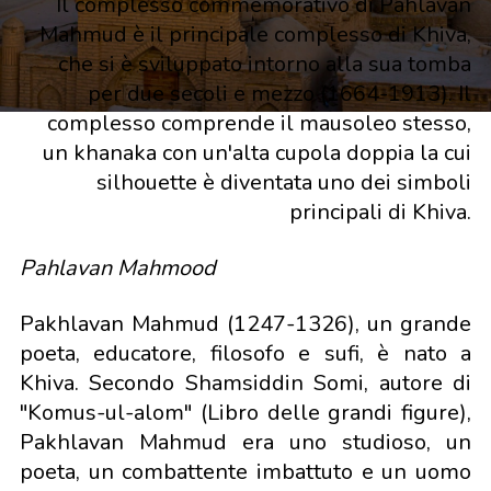
Il complesso commemorativo di Pahlavan
Mahmud è il principale complesso di Khiva,
che si è sviluppato intorno alla sua tomba
per due secoli e mezzo (1664-1913). Il
complesso comprende il mausoleo stesso,
un khanaka con un'alta cupola doppia la cui
silhouette è diventata uno dei simboli
principali di Khiva.
Pahlavan Mahmood
Pakhlavan Mahmud (1247-1326), un grande
poeta, educatore, filosofo e sufi, è nato a
Khiva. Secondo Shamsiddin Somi, autore di
"Komus-ul-alom" (Libro delle grandi figure),
Pakhlavan Mahmud era uno studioso, un
poeta, un combattente imbattuto e un uomo