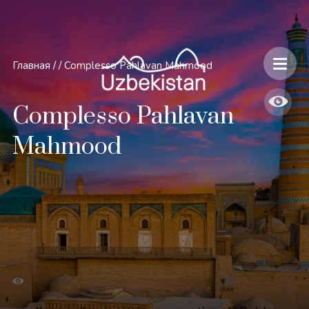
Главная
/
/
Complesso Pahlavan Mahmood
Complesso Pahlavan
Mahmood