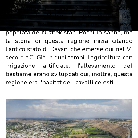
La provincia di Andijan è il luogo di nascita
del grande Bobur, la più piccola per
superficie, ma la provincia più densamente
popolata dell'Uzbekistan. Pochi lo sanno, ma
la storia di questa regione inizia citando
l'antico stato di Davan, che emerse qui nel VI
secolo a.C. Già in quei tempi, l'agricoltura con
irrigazione artificiale, l'allevamento del
bestiame erano sviluppati qui, inoltre, questa
regione era l'habitat dei "cavalli celesti".