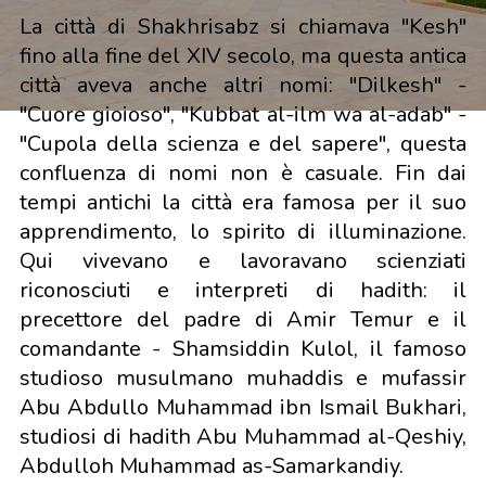
La città di Shakhrisabz si chiamava "Kesh"
fino alla fine del XIV secolo, ma questa antica
città aveva anche altri nomi: "Dilkesh" -
"Cuore gioioso", "Kubbat al-ilm wa al-adab" -
"Cupola della scienza e del sapere", questa
confluenza di nomi non è casuale. Fin dai
tempi antichi la città era famosa per il suo
apprendimento, lo spirito di illuminazione.
Qui vivevano e lavoravano scienziati
riconosciuti e interpreti di hadith: il
precettore del padre di Amir Temur e il
comandante - Shamsiddin Kulol, il famoso
studioso musulmano muhaddis e mufassir
Abu Abdullo Muhammad ibn Ismail Bukhari,
studiosi di hadith Abu Muhammad al-Qeshiy,
Abdulloh Muhammad as-Samarkandiy.