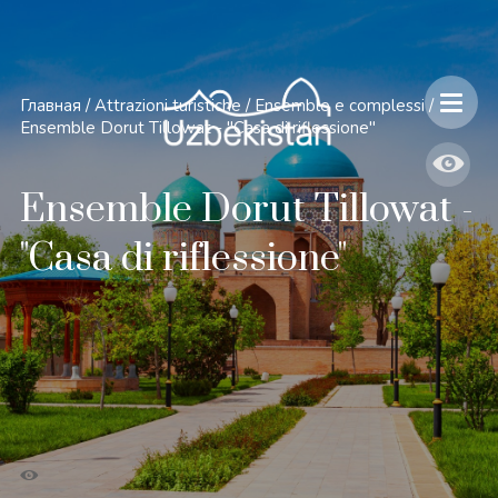
Главная
/
Attrazioni turistiche
/
Ensemble e complessi
/
Ensemble Dorut Tillowat - "Casa di riflessione"
Ensemble Dorut Tillowat -
"Casa di riflessione"