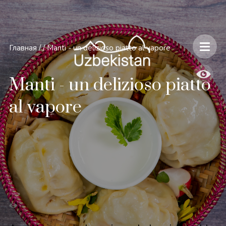
Главная
/
/
Manti - un delizioso piatto al vapore
Manti - un delizioso piatto
al vapore