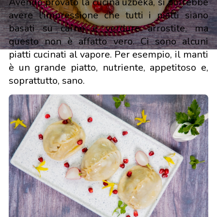
Avendo provato la cucina uzbeka, si potrebbe
avere l'impressione che tutti i piatti siano
basati su carne e verdure arrostite, ma
questo non è affatto vero. Ci sono alcuni
piatti cucinati al vapore. Per esempio, il manti
è un grande piatto, nutriente, appetitoso e,
soprattutto, sano.