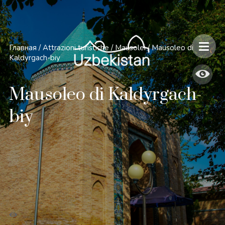
Главная
/
Attrazioni turistiche
/
Mausolei
/
Mausoleo di
Kaldyrgach-biy
Mausoleo di Kaldyrgach-
biy