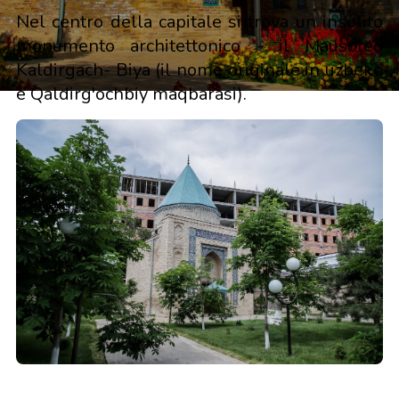
Nel centro della capitale si trova un insolito
monumento architettonico - il Mausoleo
Kaldirgach- Biya (il nome originale in uzbeko
è Qaldirg'ochbiy maqbarasi).