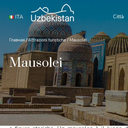
Città
ITA
Главная
/
Attrazioni turistiche
/
Mausolei
Mausolei
In Uzbekistan, come centro di cultura islamica,