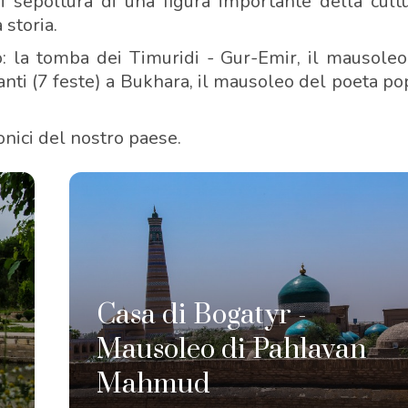
i sepoltura di una figura importante della cultu
 storia.
: la tomba dei Timuridi - Gur-Emir, il mausoleo
anti (7 feste) a Bukhara, il mausoleo del poeta p
conici del nostro paese.
Casa di Bogatyr -
Mausoleo di Pahlavan
Mahmud