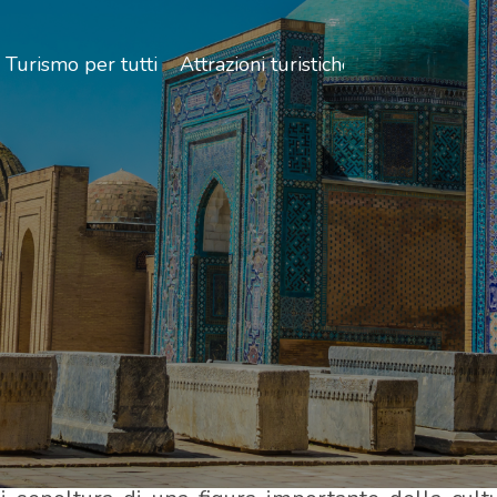
Turismo per tutti
Attrazioni turistiche
 c'è un gran numero di mausolei di culto di figure