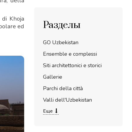
ra, della
 di Khoja
Разделы
opolare ed
GO Uzbekistan
Ensemble e complessi
Siti architettonici e storici
Gallerie
Parchi della città
Valli dell'Uzbekistan
Еще