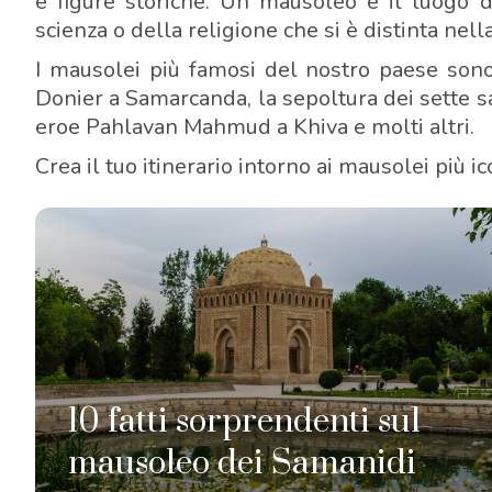
e figure storiche. Un mausoleo è il luogo d
scienza o della religione che si è distinta nella
I mausolei più famosi del nostro paese sono
Donier a Samarcanda, la sepoltura dei sette s
eroe Pahlavan Mahmud a Khiva e molti altri.
Crea il tuo itinerario intorno ai mausolei più i
10 fatti sorprendenti sul
mausoleo dei Samanidi