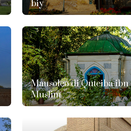
biy
Mausoleo di Quteiba ibn
Muslim