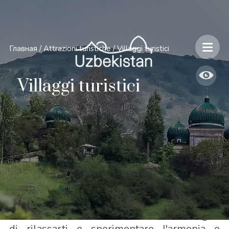
Главная
/
Attrazioni turistiche
/
Villaggi turistici
Villaggi turistici
Stanco del trambusto della città, hai bisogno
di rilassarti e sperimentare l'armonia e