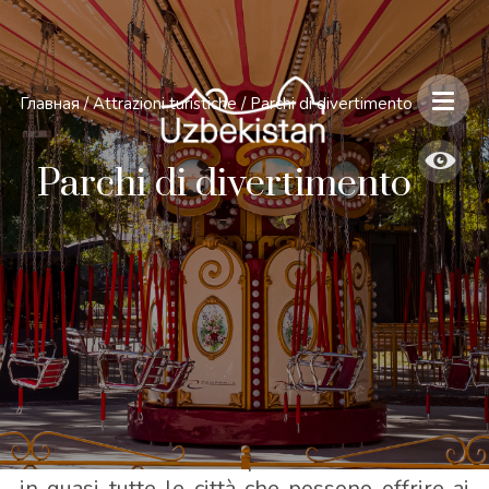
Главная
/
Attrazioni turistiche
/
Parchi di divertimento
Parchi di divertimento
In Uzbekistan, ci sono parchi di divertimento
in quasi tutte le città che possono offrire ai