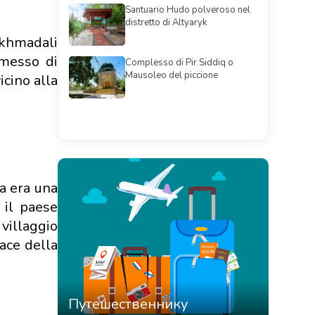
Santuario Hudo polveroso nel
distretto di Altyaryk
Akhmadali
rmesso di
Complesso di Pir Siddiq o
Mausoleo del piccione
icino alla
Смотреть всё
na era una
 il paese
 villaggio
pace della
Путешественнику