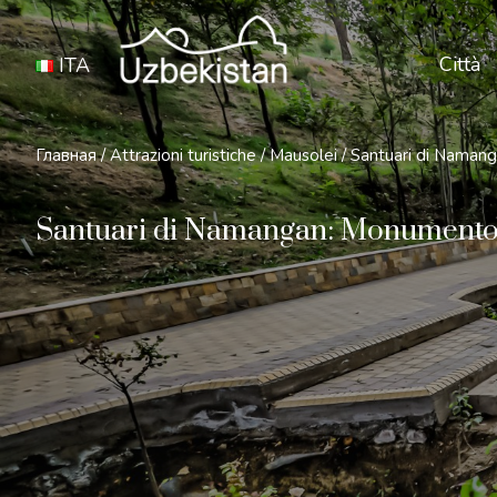
Città
ITA
Главная
/
Attrazioni turistiche
/
Mausolei
/
Santuari di Naman
Santuari di Namangan: Monumento 