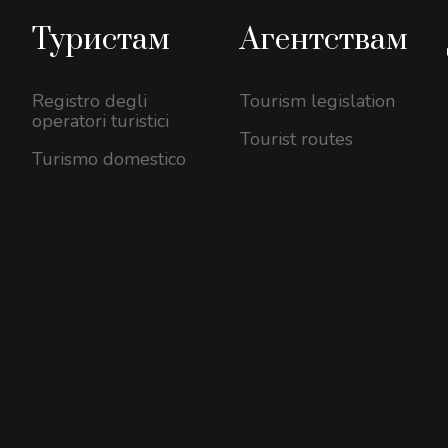
Туристам
Агентствам
Registro degli
Tourism legislation
operatori turistici
Tourist routes
Turismo domestico