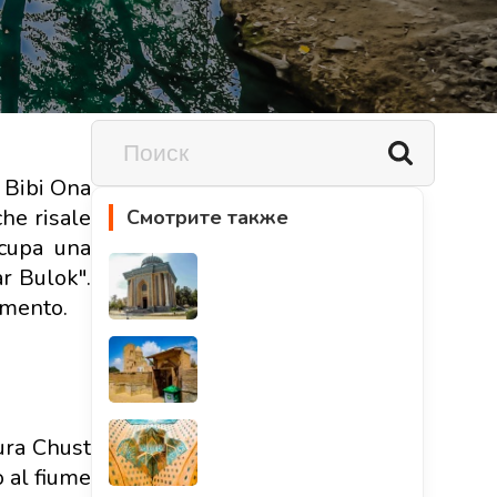
. Bibi Ona
che risale
Смотрите также
ccupa una
ar Bulok".
umento.
tura Chust
o al fiume