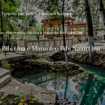
Turismo per tutti
Attrazioni turistiche
gan: Monumento Bibi Ona e Mausoleo Bibi Naim Ona
Bibi Ona e Mausoleo Bibi Naim Ona