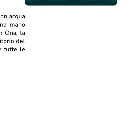
 con acqua
 una mano
m Ona, la
itorio del
e tutte le