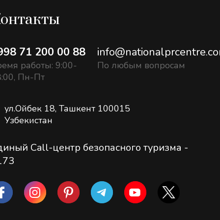
онтакты
998 71 200 00 88
info@nationalprcentre.c
емя работы: 9:00-
По любым вопросам
:00, Пн-Пт
ул.Ойбек 18, Ташкент 100015
Узбекистан
диный Call-центр безопасного туризма -
173