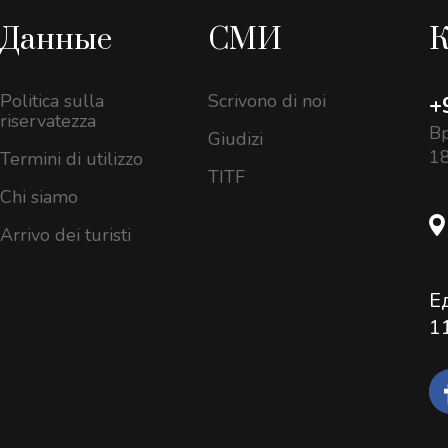
Данные
СМИ
К
Politica sulla
Scrivono di noi
+
riservatezza
Вр
Giudizi
18
Termini di utilizzo
TITF
Chi siamo
Arrivo dei turisti
Е
1