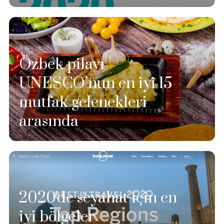
Özbek pilavı
UNESCO’nun en iyi 15
mutfak gelenekleri
arasında
2020'de seyahat için en
iyi bölgeler