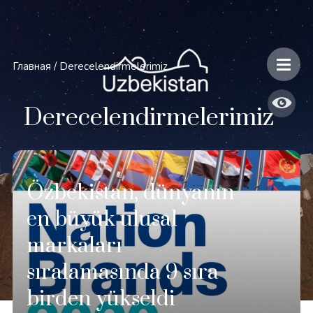
Главная
/
Derecelendirmelerimiz
Derecelendirmelerimiz
Özbekistan, dünyanın
en büyük ulusal
markaları
sıralamasında 9 sıra
birden yükseldi