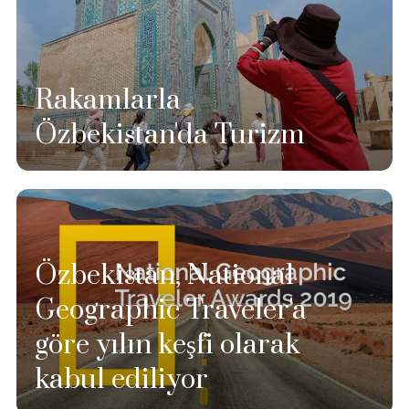
Rakamlarla
Özbekistan'da Turizm
Özbekistan, National
Geographic Traveler'a
göre yılın keşfi olarak
kabul ediliyor