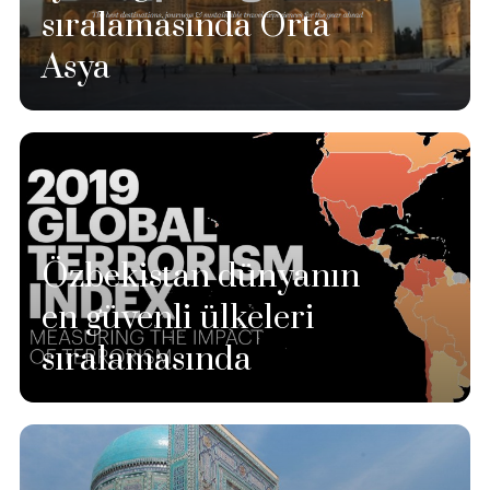
sıralamasında Orta
Asya
Özbekistan dünyanın
en güvenli ülkeleri
sıralamasında