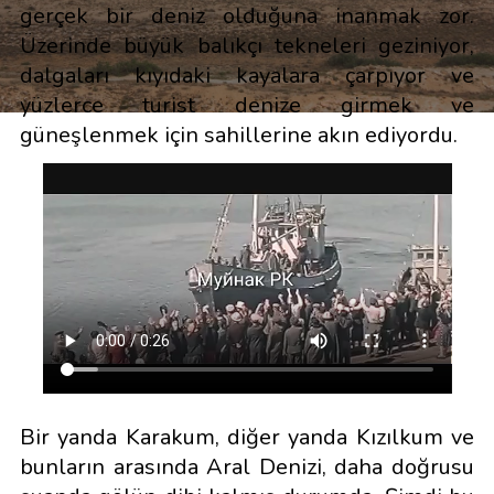
gerçek bir deniz olduğuna inanmak zor.
Üzerinde büyük balıkçı tekneleri geziniyor,
dalgaları kıyıdaki kayalara çarpıyor ve
yüzlerce turist denize girmek ve
güneşlenmek için sahillerine akın ediyordu.
Bir yanda Karakum, diğer yanda Kızılkum ve
bunların arasında Aral Denizi, daha doğrusu