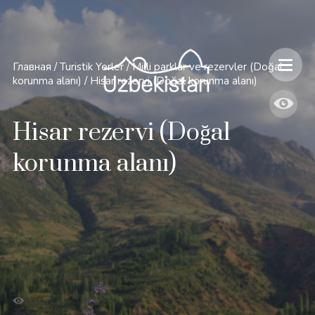
Главная
/
Turistik Yerler
/
Milli parklar ve rezervler (Doğal
korunma alanı)
/
Hisar rezervi (Doğal korunma alanı)
Hisar rezervi (Doğal
korunma alanı)