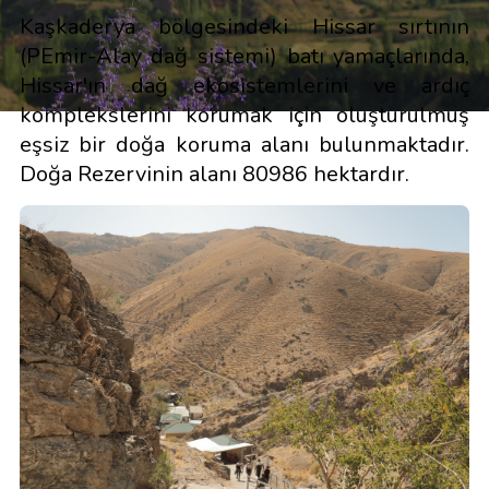
Kaşkaderya bölgesindeki Hissar sırtının
(PEmir-Alay dağ sistemi) batı yamaçlarında,
Hissar'ın dağ ekosistemlerini ve ardıç
komplekslerini korumak için oluşturulmuş
eşsiz bir doğa koruma alanı bulunmaktadır.
Doğa Rezervinin alanı 80986 hektardır.