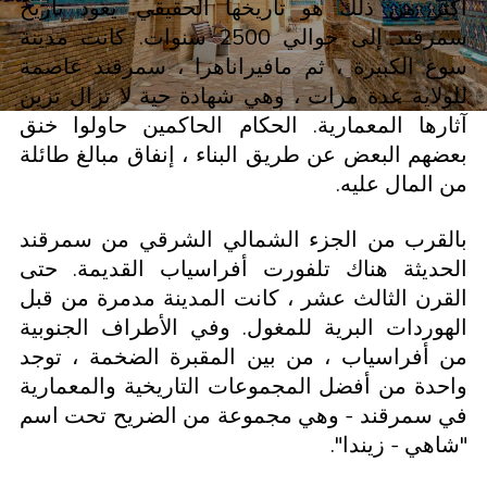
أكثر من ذلك هو تاريخها الحقيقي. يعود تاريخ
سمرقند إلى حوالي 2500 سنوات. كانت مدينة
سوغ الكبيرة ، ثم مافيراناهرا ، سمرقند عاصمة
للولاية عدة مرات ، وهي شهادة حية لا تزال تزين
آثارها المعمارية. الحكام الحاكمين حاولوا خنق
بعضهم البعض عن طريق البناء ، إنفاق مبالغ طائلة
من المال عليه.
بالقرب من الجزء الشمالي الشرقي من سمرقند
الحديثة هناك تلفورت أفراسياب القديمة. حتى
القرن الثالث عشر ، كانت المدينة مدمرة من قبل
الهوردات البرية للمغول. وفي الأطراف الجنوبية
من أفراسياب ، من بين المقبرة الضخمة ، توجد
واحدة من أفضل المجموعات التاريخية والمعمارية
في سمرقند - وهي مجموعة من الضريح تحت اسم
"شاهي - زيندا".