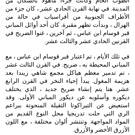
الطوب الخام وكانت جزءا مأهولا بالسكان من
المدينة. في نهاية القرن الحادي عشر ، كان جزء من
الأطراف الجنوبية من أفراسياب في حالة من
الهزال ، وبدأت تظهر مقبرة. كان أحد أوائل المباني
قبر قوسام ابن عباس ، ثم آخرين ، غنوا الضريح في
القرنين الحادي عشر والثالث عشر.
في تلك الأيام ، تم اعتبار قبر قوسام ابن عباس ، مع
المباني المحيطة به ، ضريح. في القرن الثالث عشر
، تم تدمير معظم هياكل مجمع شاهي زيندا بعد
هزيمة المغول. يبدأ إحياء النخر في القرن الرابع
عشر. هنا يتم إنشاء ضريح جديد ، الذي يختلف
ديكوره وأسلوبه عن ديكور المباني الأولى. وقد
استعيض عن التيراكوتا الثقيلة المنحوتة ببراعم
الري التي حلت تدريجيا محل النوع القديم من
المواد المواجهة. وتنتشر ألوان مختلفة ، مع اللون
الأزرق الأخضر والأزرق.