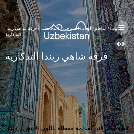
بيت
/
مناطق الجذب السياحي
/
المجمعات
/
فرقة شاهي زيندا
التذكارية
فرقة شاهي زيندا التذكارية
قصة سمرقند القديمة مغطاة باللون الأبيض ، ولكن