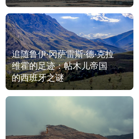
追随鲁伊·冈萨雷斯·德·克拉
维霍的足迹：帖木儿帝国
的西班牙之谜