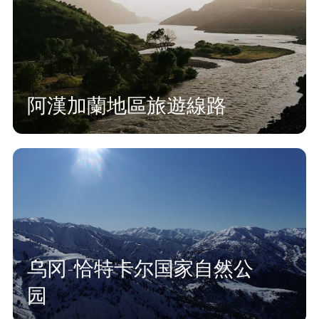
阿漢加蘭地區旅遊線路
乌冈-恰特卡尔国家自然公
园