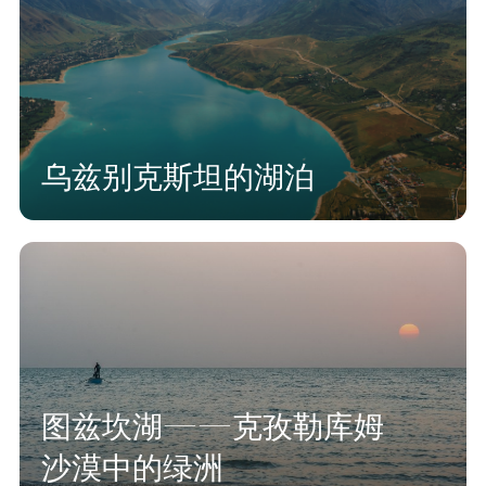
乌兹别克斯坦的湖泊
图兹坎湖——克孜勒库姆
沙漠中的绿洲