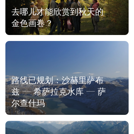
去哪儿才能欣赏到秋天的
金色画卷？
路线已规划：沙赫里萨布
兹 — 希萨拉克水库 — 萨
尔查什玛