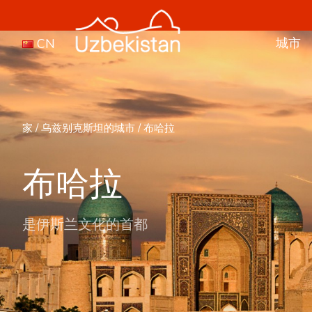
城市
CN
家
/
乌兹别克斯坦的城市
/
布哈拉
布哈拉
是伊斯兰文化的首都