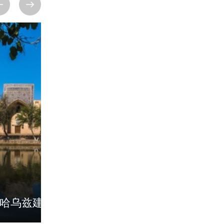
马戈基·阿托里—
伊卡隆建筑群
老清真