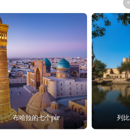
列比哈乌兹建筑群
波