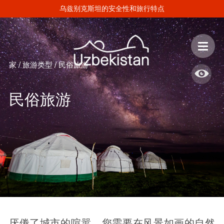
乌兹别克斯坦的安全性和旅行特点
家
/
旅游类型
/
民俗旅游
民俗旅游
厌倦了城市的喧嚣，您需要在风景如画的自然