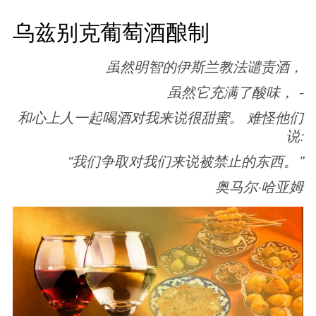
乌兹别克葡萄酒酿制
虽然明智的伊斯兰教法谴责酒，
虽然它充满了酸味， -
和心上人一起喝酒对我来说很甜蜜。 难怪他们
说:
“我们争取对我们来说被禁止的东西。”
奥马尔·哈亚姆