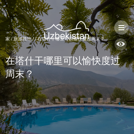
乌兹别克斯坦的安全性和旅行特点
家
/
旅游胜地
/
/
在塔什干哪里可以愉快度过周末？
在塔什干哪里可以愉快度过
周末？