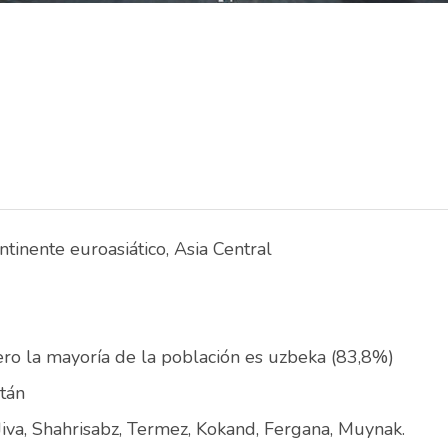
ntinente euroasiático, Asia Central
ero la mayoría de la población es uzbeka (83,8%)
tán
iva, Shahrisabz, Termez, Kokand, Fergana, Muynak.