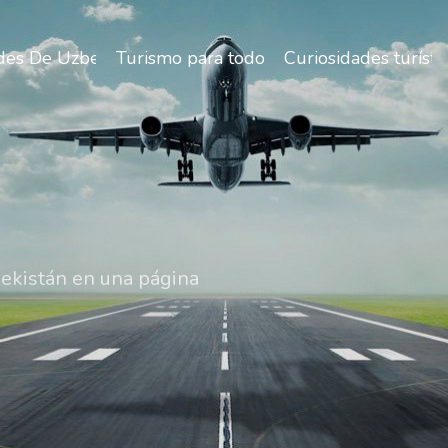
des De Uzbekistán
Turismo para todos
Curiosidades turísti
bekistán en una página