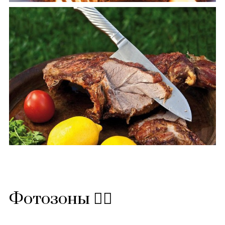
Фотозоны 🙋‍♂️