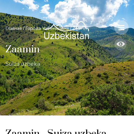
Главная
/
Города Узбекистана
/
Zaamin
Zaamin
Suiza uzbeka
Zaamin - Suiza uzbeka