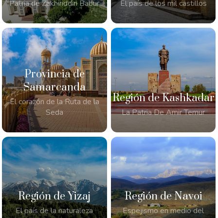
Patria de Zakhiriddin Babur
El país de los mil castillos
Provincia de
Samarcanda
Región de Kashkadar
El corazón de la Ruta de la
Seda
La Patria De Amir Temur
Región de Yizaj
Región de Navoi
El país de la naturaleza
Espejismo en medio del