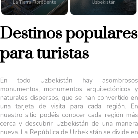
La Tierra Floreciente
Uzbekistán
Destinos populares
para turistas
En todo Uzbekistán hay asombrosos
monumentos, monumentos arquitectónicos y
naturales dispersos, que se han convertido en
una tarjeta de visita para cada región. En
nuestro sitio podéis conocer cada región más
cerca y descubrir Uzbekistán de una manera
nueva. La República de Uzbekistán se divide en