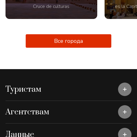
Cruce de culturas
es la Capit
Все города
Туристам
Агентствам
Данные