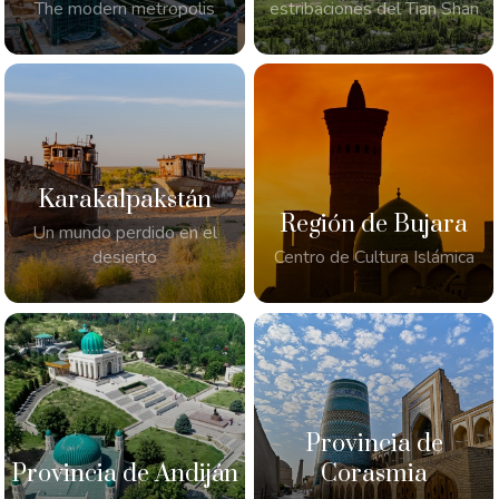
The modern metropolis
estribaciones del Tian Shan
Karakalpakstán
Región de Bujara
Un mundo perdido en el
desierto
Centro de Cultura Islámica
Provincia de
Provincia de Andiján
Corasmia