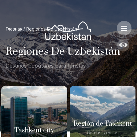
Главная
/
Regiones De Uzbekistán
Regiones De Uzbekistán
Destinos populares para turistas
Región de Tashkent
Tashkent city
Un oasis en las