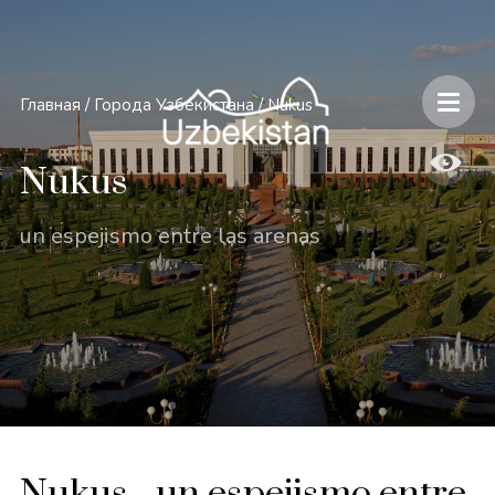
Главная
/
Города Узбекистана
/
Nukus
Nukus
un espejismo entre las arenas
Nukus - un espejismo entre