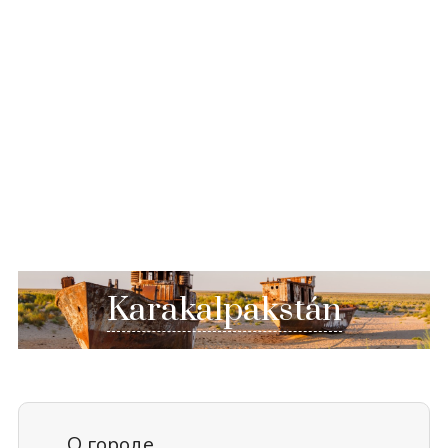
Karakalpakstán
О городе