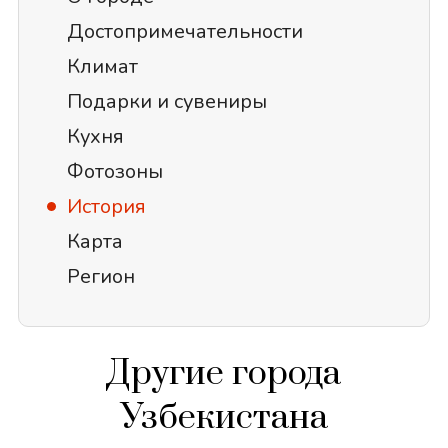
Достопримечательности
Климат
Подарки и сувениры
Кухня
Фотозоны
История
Карта
Регион
Другие города
Узбекистана