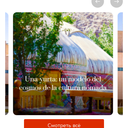
Una yurta: un modelo del
cosmos de la cultura nómada
M
Смотреть всё