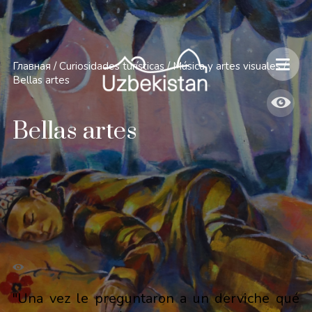
Главная
/
Curiosidades turísticas
/
Música y artes visuales
/
Bellas artes
Bellas artes
"Una vez le preguntaron a un derviche qué