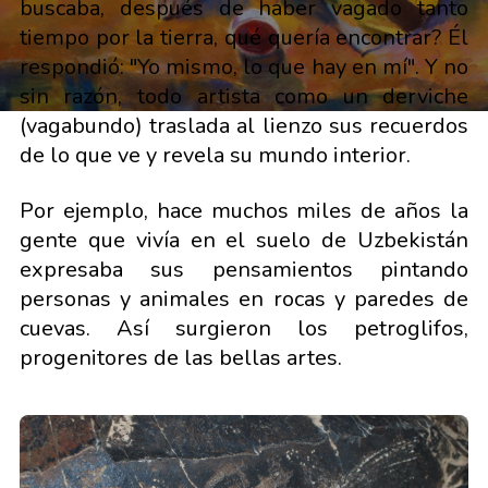
buscaba, después de haber vagado tanto
tiempo por la tierra, qué quería encontrar? Él
respondió: "Yo mismo, lo que hay en mí". Y no
sin razón, todo artista como un derviche
(vagabundo) traslada al lienzo sus recuerdos
de lo que ve y revela su mundo interior.
Por ejemplo, hace muchos miles de años la
gente que vivía en el suelo de Uzbekistán
expresaba sus pensamientos pintando
personas y animales en rocas y paredes de
cuevas. Así surgieron los petroglifos,
progenitores de las bellas artes.