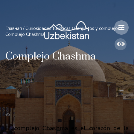
Главная
/
Curiosidades turísticas
/
Conjuntos y complejos
/
Complejo Chashma
Complejo Chashma
El complejo Chashma es el corazón de la