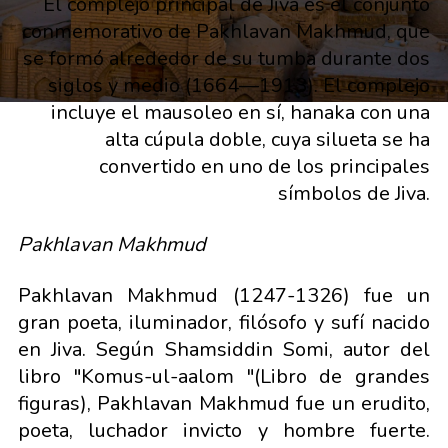
El complejo principal de Jiva es el conjunto
conmemorativo de Pakhlavan Makhmud, que
se formó alrededor de su tumba durante dos
siglos y medio (1664—1913). El complejo
incluye el mausoleo en sí, hanaka con una
alta cúpula doble, cuya silueta se ha
convertido en uno de los principales
símbolos de Jiva.
Pakhlavan Makhmud
Pakhlavan Makhmud (1247-1326) fue un
gran poeta, iluminador, filósofo y sufí nacido
en Jiva. Según Shamsiddin Somi, autor del
libro "Komus-ul-aalom "(Libro de grandes
figuras), Pakhlavan Makhmud fue un erudito,
poeta, luchador invicto y hombre fuerte.