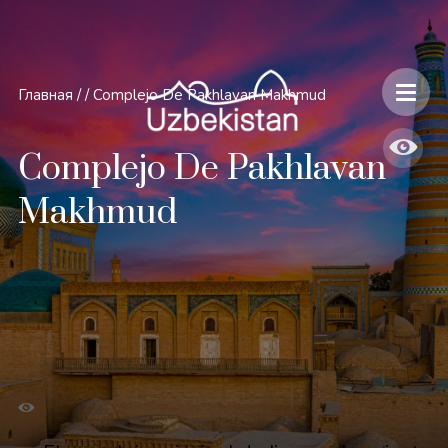
Главная
/
/
Complejo De Pakhlavan Makhmud
Complejo De Pakhlavan
Makhmud