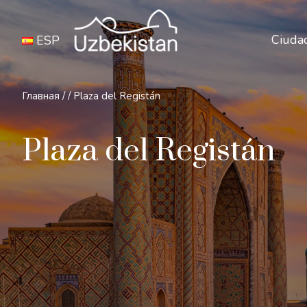
Ciuda
ESP
Главная
/
/
Plaza del Registán
Plaza del Registán