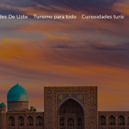
des De Uzbekistán
Turismo para todos
Curiosidades turísti