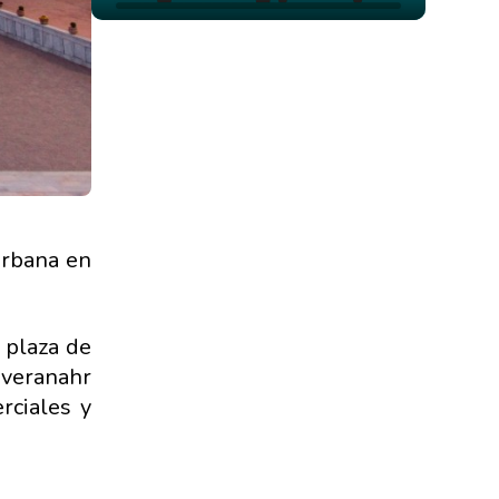
urbana en
 plaza de
averanahr
rciales y