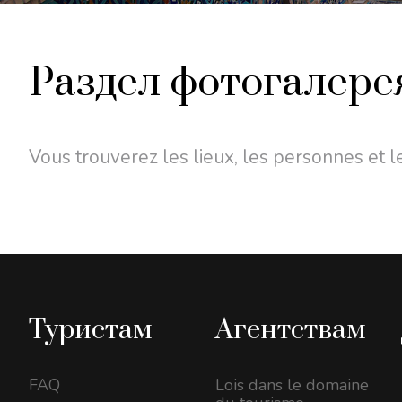
Раздел фотогалере
Vous trouverez les lieux, les personnes et 
Туристам
Агентствам
FAQ
Lois dans le domaine