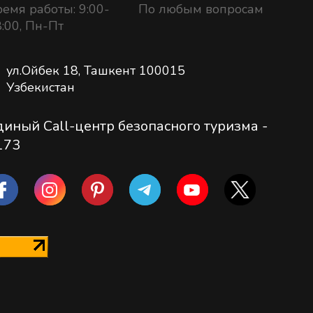
емя работы: 9:00-
По любым вопросам
:00, Пн-Пт
ул.Ойбек 18, Ташкент 100015
Узбекистан
диный Call-центр безопасного туризма -
173