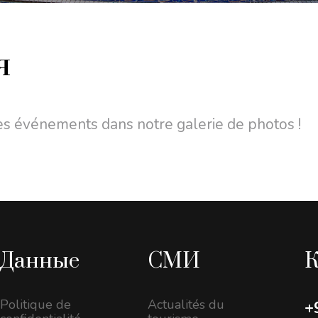
я
les événements dans notre galerie de photos !
Данные
СМИ
К
Politique de
Actualités du
+