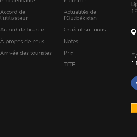
confidentialité
tourisme
Вр
18
Accord de
Actualités de
l'utilisateur
l'Ouzbékistan
Accord de licence
On écrit sur nous
À propos de nous
Notes
Arrivée des touristes
Prix
Е
1
TITF