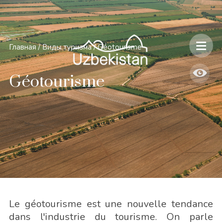
Главная
/
Виды туризма
/
Géotourisme
Géotourisme
Le géotourisme est une nouvelle tendance
dans l'industrie du tourisme. On parle