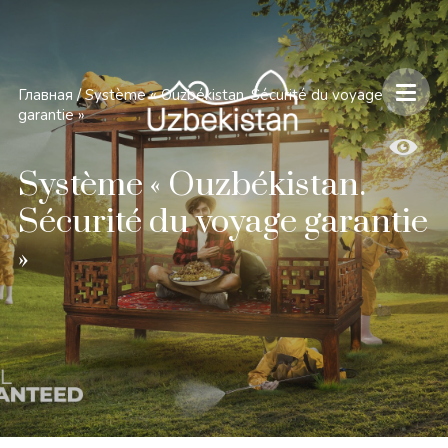
Главная
/
Système « Ouzbékistan. Sécurité du voyage
garantie »
Système « Ouzbékistan.
Sécurité du voyage garantie
»