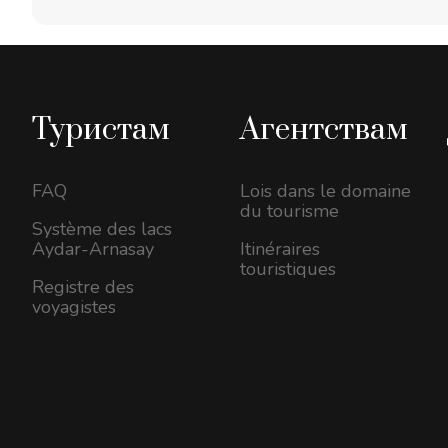
Туристам
Агентствам
FAQ
Lois dans le domaine
du tourisme
Système des lacs
Aydar-Arnasay
Itinéraires
touristiques
Registre des
voyagistes