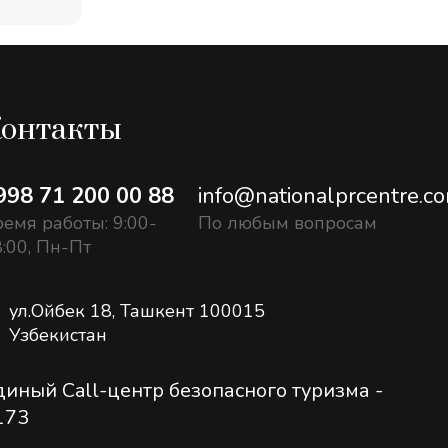
онтакты
998 71 200 00 88
info@nationalprcentre.c
емя работы: 9:00-
По любым вопросам
:00, Пн-Пт
ул.Ойбек 18, Ташкент 100015
Узбекистан
диный Call-центр безопасного туризма -
173