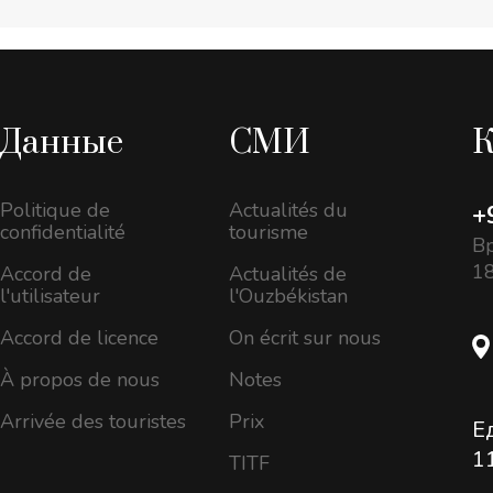
Данные
СМИ
К
Politique de
Actualités du
+
confidentialité
tourisme
Вр
18
Accord de
Actualités de
l'utilisateur
l'Ouzbékistan
Accord de licence
On écrit sur nous
À propos de nous
Notes
Arrivée des touristes
Prix
Е
1
TITF