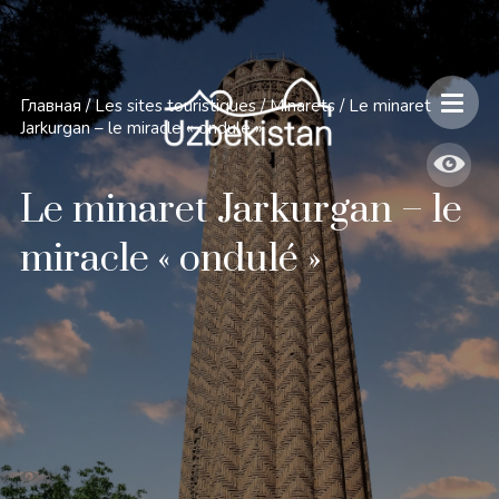
Главная
/
Les sites touristiques
/
Minarets
/
Le minaret
Jarkurgan – le miracle « ondulé »
Le minaret Jarkurgan – le
miracle « ondulé »