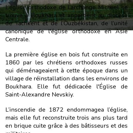
L’église orthodoxe de l’archange Michael se
trouve à Boukhara et appartient au diocèse
de Tachkent et de l’Ouzbékistan, de l’unité
canonique de l'église orthodoxe en Asie
Centrale.
La première église en bois fut construite en
1860 par les chrétiens orthodoxes russes
qui déménageaient à cette époque dans un
village de réinstallation dans les environs de
Boukhara. Elle fut dédicacée l'Église de
Saint-Alexandre Nevskiy.
L’inscendie de 1872 endommagea l’église,
mais elle fut reconstruite trois ans plus tard
en brique cuite grâce à des bâtisseurs et des