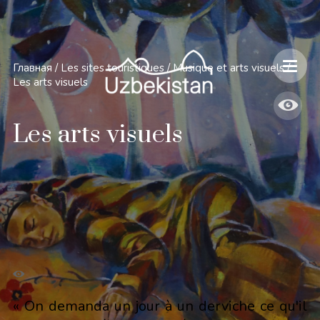
Главная
/
Les sites touristiques
/
Musique et arts visuels
/
Les arts visuels
Les arts visuels
« On demanda un jour à un derviche ce qu'il