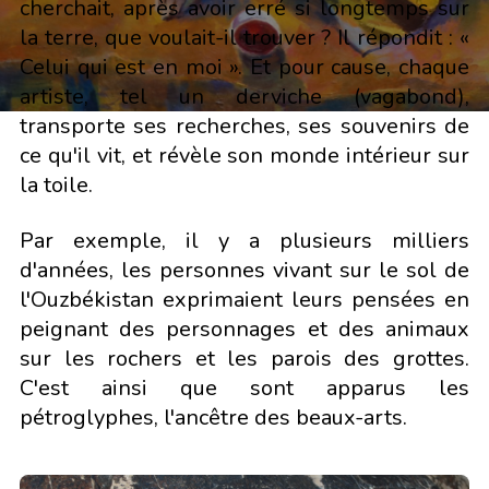
cherchait, après avoir erré si longtemps sur
la terre, que voulait-il trouver ? Il répondit : «
Celui qui est en moi ». Et pour cause, chaque
artiste, tel un derviche (vagabond),
transporte ses recherches, ses souvenirs de
ce qu'il vit, et révèle son monde intérieur sur
la toile.
Par exemple, il y a plusieurs milliers
d'années, les personnes vivant sur le sol de
l'Ouzbékistan exprimaient leurs pensées en
peignant des personnages et des animaux
sur les rochers et les parois des grottes.
C'est ainsi que sont apparus les
pétroglyphes, l'ancêtre des beaux-arts.