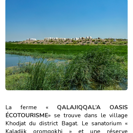
La ferme «
QALAJIQQAL’A OASIS
ÉCOTOURISME
» se trouve dans le village
Khodjat du district Bagat. Le sanatorium «
Kaladjik oromgokhi » et une réserve