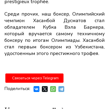
prestigieux trophée.
Среди прочих, наш боксер, Олимпийский
чемпион Хасанбой Дусматов стал
обладателем Кубка Вэла Баркера,
который вручается самому техничному
боксеру по итогам Олимпиады. Хасанбой
стал первым боксером из Узбекистана,
удостоенным этого престижного трофея.
Связаться через Telegram
Поделиться: