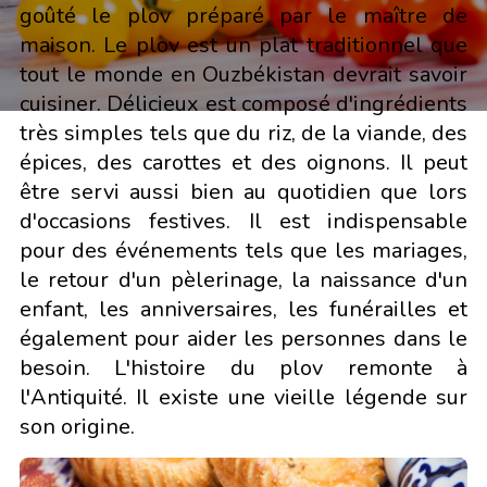
goûté le plov préparé par le maître de
maison. Le plov est un plat traditionnel que
tout le monde en Ouzbékistan devrait savoir
cuisiner. Délicieux est composé d'ingrédients
très simples tels que du riz, de la viande, des
épices, des carottes et des oignons. Il peut
être servi aussi bien au quotidien que lors
d'occasions festives. Il est indispensable
pour des événements tels que les mariages,
le retour d'un pèlerinage, la naissance d'un
enfant, les anniversaires, les funérailles et
également pour aider les personnes dans le
besoin. L'histoire du plov remonte à
l'Antiquité. Il existe une vieille légende sur
son origine.