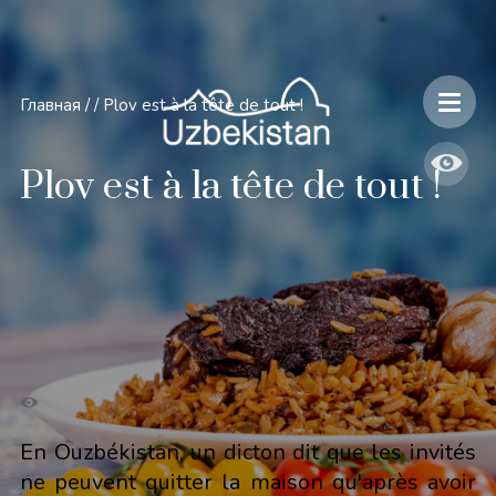
Главная
/
/
Plov est à la tête de tout !
Plov est à la tête de tout !
En Ouzbékistan, un dicton dit que les invités
ne peuvent quitter la maison qu'après avoir