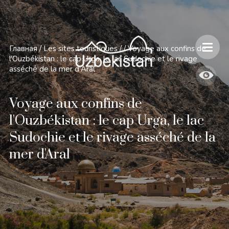
Главная
/
Les sites touristiques
/
/
Voyage aux confins de
l'Ouzbékistan : le cap Urga, le lac Sudochie et le rivage
asséché de la mer d'Aral
Voyage aux confins de
l'Ouzbékistan : le cap Urga, le lac
Sudochie et le rivage asséché de la
mer d'Aral