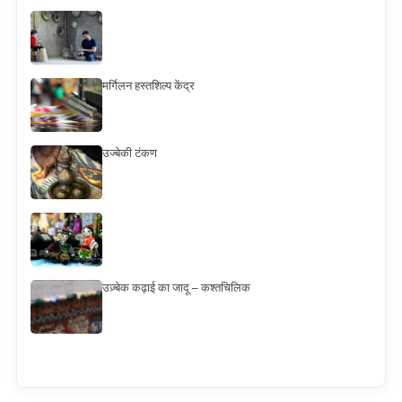
मर्गिलन हस्तशिल्प केंद्र
उज्बेकी टंकण
उज़्बेक कढ़ाई का जादू – कश्तचिलिक
Смотреть всё