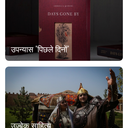
उपन्यास "पिछले दिनों"
उज़्बेक साहित्य