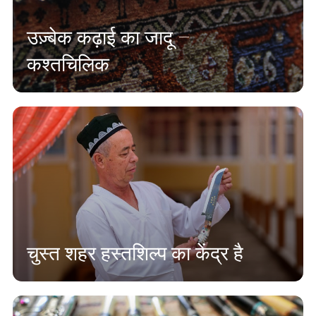
उज़्बेक कढ़ाई का जादू –
कश्तचिलिक
चुस्त शहर हस्तशिल्प का केंद्र है