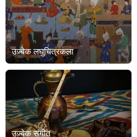
उज़्बेक लघुचित्रकला
उज़्बेक संगीत