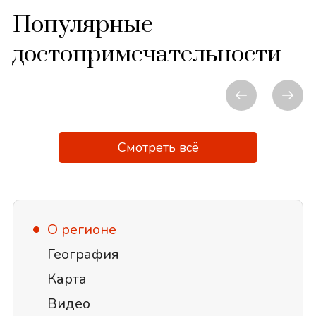
Популярные
достопримечательности
Смотреть всё
О регионе
География
Карта
Видео