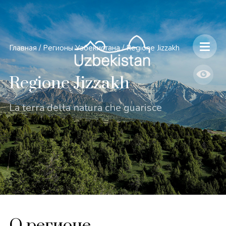
Главная
/
Регионы Узбекистана
/
Regione Jizzakh
Regione Jizzakh
La terra della natura che guarisce
О регионе