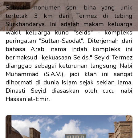
Sebuah monumen seni bina yang unik
terletak 3 km dari Termez di tebing
Surkhandarya. Ini adalah makam keluarga
wakil keluarga kuno "seids" - kompleks
peringatan "Sultan-Saodat". Diterjemah dari
bahasa Arab, nama indah kompleks ini
bermaksud "kekuasaan Seids." Seyid Termez
dianggap sebagai keturunan langsung Nabi
Muhammad (S.A.V.), jadi klan ini sangat
dihormati di dunia Islam sejak sekian lama.
Dinasti Seyid diasaskan oleh cucu nabi
Hassan al-Emir.