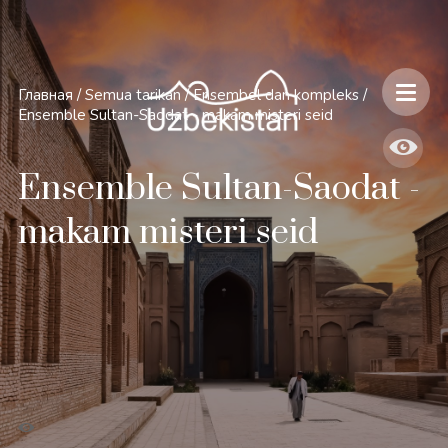
Главная
/
Semua tarikan
/
Ensembel dan kompleks
/
Ensemble Sultan-Saodat - makam misteri seid
Ensemble Sultan-Saodat -
makam misteri seid