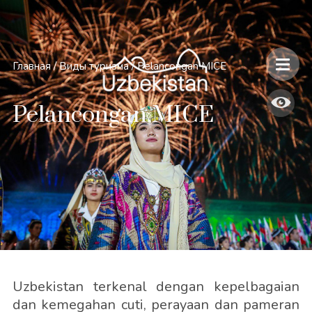
Главная
/
Виды туризма
/
Pelancongan MICE
Pelancongan MICE
Uzbekistan terkenal dengan kepelbagaian
dan kemegahan cuti, perayaan dan pameran