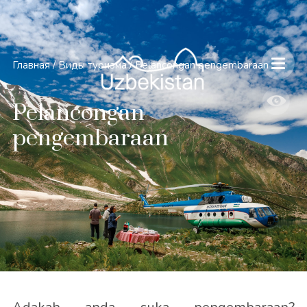
Главная
/
Виды туризма
/
Pelancongan pengembaraan
Pelancongan
pengembaraan