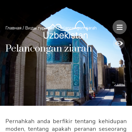
Главная
/
Виды туризма
/
Pelancongan ziarah
Pelancongan ziarah
Pernahkah anda berfikir tentang kehidupan
moden, tentang apakah peranan seseorang