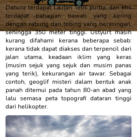
Dahulu terdapat Lautan Tetis purba, dan kini
terdapat bahagian bawah yang kering
dengan rabung dan tebing yang berasingan,
sehingga 350 meter tinggi. Ustyurt masih
kurang difahami kerana beberapa sebab:
kerana tidak dapat diakses dan terpencil dari
jalan utama, keadaan iklim yang keras
(musim sejuk yang sejuk dan musim panas
yang terik), kekurangan air tawar. Sebagai
contoh, geoglif misteri dalam bentuk anak
panah ditemui pada tahun 80-an abad yang
lalu semasa peta topografi dataran tinggi
dari helikopter.