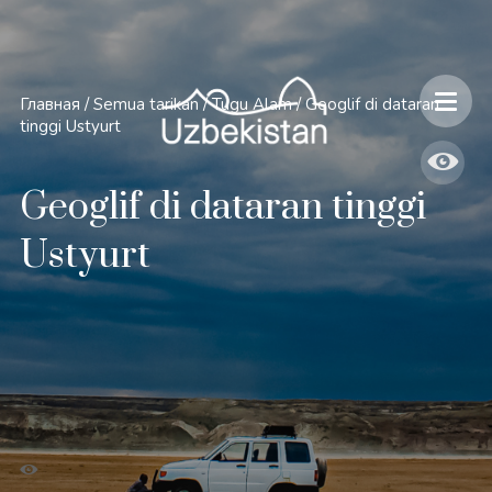
Главная
/
Semua tarikan
/
Tugu Alam
/
Geoglif di dataran
tinggi Ustyurt
Geoglif di dataran tinggi
Ustyurt