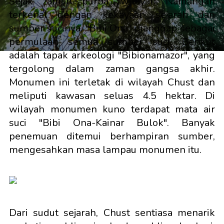
Sejak zaman purba, wilayah Namangan
terkenal dengan kekayaan sejarah dan
sumber sucinya. "Bibi Ona" dianggap sebagai
permulaan semua sumber suci. Berikut
adalah tapak arkeologi "Bibionamazor", yang
tergolong dalam zaman gangsa akhir.
Monumen ini terletak di wilayah Chust dan
meliputi kawasan seluas 4.5 hektar. Di
wilayah monumen kuno terdapat mata air
suci "Bibi Ona-Kainar Bulok". Banyak
penemuan ditemui berhampiran sumber,
mengesahkan masa lampau monumen itu.
Dari sudut sejarah, Chust sentiasa menarik