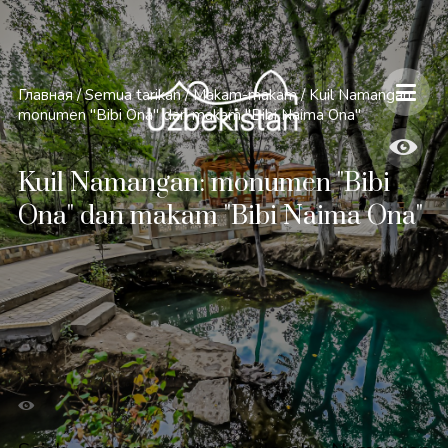
Главная
/
Semua tarikan
/
Makam-makam
/
Kuil Namangan:
monumen "Bibi Ona" dan makam "Bibi Naima Ona"
Kuil Namangan: monumen "Bibi
Ona" dan makam "Bibi Naima Ona"