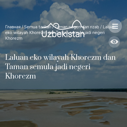
Главная
/
Semua tarikan
/
Taman negeri dan rizab
/
Laluan
eko wilayah Khorezm dan Taman semula jadi negeri
Khorezm
Laluan eko wilayah Khorezm dan
Taman semula jadi negeri
Khorezm