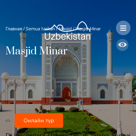
Главная
/
Semua tarikan
/
Masjid
/
Masjid Minar
Masjid Minar
Онлайн тур
Di ibu negara Uzbekistan, di tebing Sungai