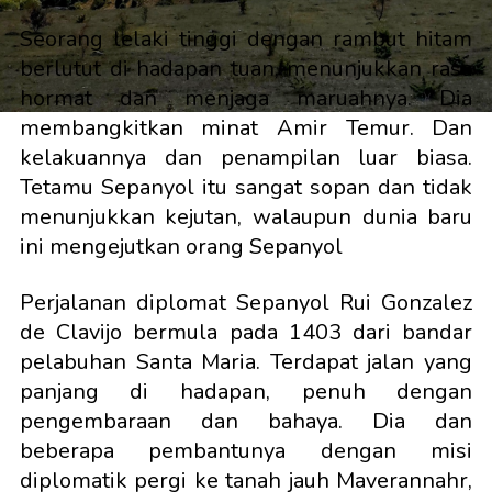
Seorang lelaki tinggi dengan rambut hitam
berlutut di hadapan tuan, menunjukkan rasa
hormat dan menjaga maruahnya. Dia
membangkitkan minat Amir Temur. Dan
kelakuannya dan penampilan luar biasa.
Tetamu Sepanyol itu sangat sopan dan tidak
menunjukkan kejutan, walaupun dunia baru
ini mengejutkan orang Sepanyol
Perjalanan diplomat Sepanyol Rui Gonzalez
de Clavijo bermula pada 1403 dari bandar
pelabuhan Santa Maria. Terdapat jalan yang
panjang di hadapan, penuh dengan
pengembaraan dan bahaya. Dia dan
beberapa pembantunya dengan misi
diplomatik pergi ke tanah jauh Maverannahr,