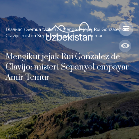
Главная
/
Semua tarikan
/
/
Mengikut jejak Rui Gonzalez de
Clavijo: misteri Sepanyol empayar Amir Temur
Mengikut jejak Rui Gonzalez de
Clavijo: misteri Sepanyol empayar
Amir Temur