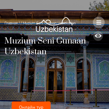
Главная
/
/
Muzium Seni Gunaan Uzbekistan
Muzium Seni Gunaan
Uzbekistan
Онлайн тур